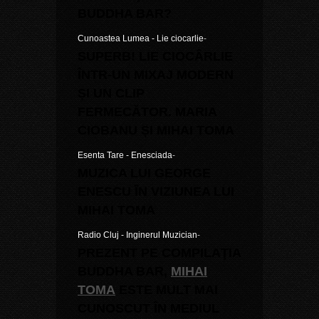
BUDDHA BAR?
Cunoastea Lumea - Lie ciocarlie
-
SUPERB! LIE CIOCÂRLIE
ÎNTR-UN MIXAJ MODERN
ȘI UN CLIP
FERMECĂTOR. MARIA
CIOBANU ȘI MIHAI TOMA
Esenta Tare - Enesciada
-
MUZICA LUI GEORGE
ENESCU ÎN VIZIUNEA LUI
MIHAI TOMA
Radio Cluj - Inginerul Muzician
-
PREZENT PE COMPILAŢIA
BUDDHA BAR,
MIHAI
TOMA
ESTE MULT MAI
CUNOSCUT ÎN MEDIUL