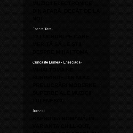
MUZICII ELECTRONICE
DIN AFARĂ, DECÂT DE LA
NOI
Esenta Tare
-
12 LUCRURI PE CARE
MERITĂ SĂ LE ȘTII
DESPRE MIHAI TOMA
Cunoaste Lumea - Enesciada
-
MIHAI TOMA NE
SURPRINDE DIN NOU:
PRELUCRĂRI MODERNE
SUPERBE ALE MUZICII
LUI ENESCU
Jurnalul
-
RAPSODIA ROMÂNĂ, ÎN
VARIANTA CHILL-OUT,