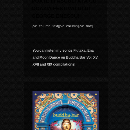
POATE FI ASCULTATĂ CU
OCAZIA FESTIVALULUI
GEORGE ENESCU!
[/vc_column_text][/vc_column][/vc_row]
You can listen my songs Flutaka, Ena
and Moon Dance on Buddha Bar Vol. XV,
XVII and XIX compilations!