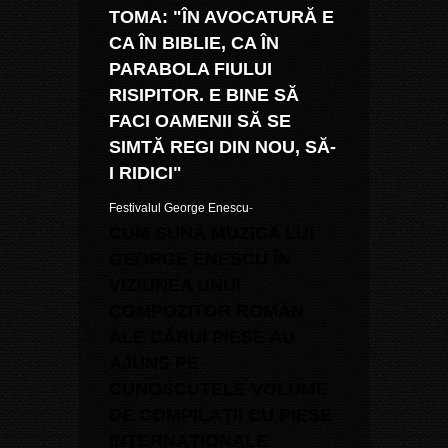
TOMA: "ÎN AVOCATURĂ E
CA ÎN BIBLIE, CA ÎN
PARABOLA FIULUI
RISIPITOR. E BINE SĂ
FACI OAMENII SĂ SE
SIMTĂ REGI DIN NOU, SĂ-
I RIDICI"
Festivalul George Enescu
-
CUM SUNĂ MUZICA LUI
GEORGE ENESCU
ÎN
VIZIUNEA UNUI
COMPOZITOR ROMÂN
ALE CĂRUI PIESE AU
AJUNS PE
CUNOSCUTELE VOLUME
DE COMPILAŢII CU PIESE
INTERNAŢIONALE